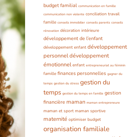
budget familial
communication en famille
conciliation travail
communication non violente
famille
conseils immobilier
conseils parents
conseils
décoration intérieure
rénovation
développement de l’enfant
développement
développement enfant
personnel
développement
émotionnel
enfant
entrepreneuriat au féminin
finances personnelles
famille
gagner du
gestion du
temps
gestion du stress
temps
gestion
gestion du temps en famille
maman
financière
maman entrepreneure
maman et sport
maman sportive
maternité
optimiser budget
organisation familiale