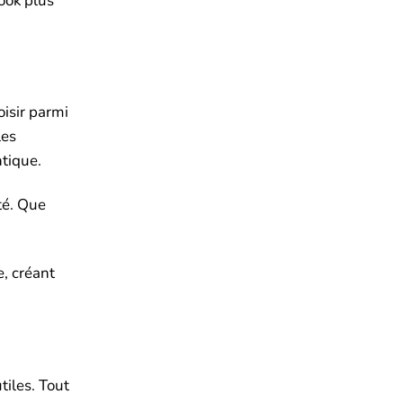
ook plus
isir parmi
les
ntique.
té. Que
e, créant
tiles. Tout