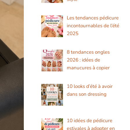
Les tendances pédicure
incontournables de l’été
2025
8 tendances ongles
2026 : idées de
manucures à copier
10 looks d’été à avoir
dans son dressing
10 idées de pédicure
estivales à adopter en