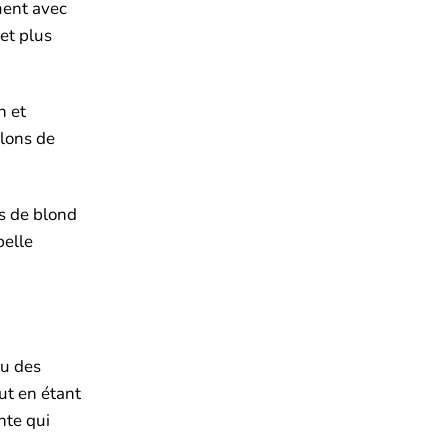
ment avec
et plus
n et
llons de
ns de blond
belle
ou des
ut en étant
nte qui