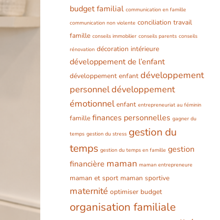
budget familial
communication en famille
conciliation travail
communication non violente
famille
conseils immobilier
conseils parents
conseils
décoration intérieure
rénovation
développement de l’enfant
développement
développement enfant
personnel
développement
émotionnel
enfant
entrepreneuriat au féminin
finances personnelles
famille
gagner du
gestion du
temps
gestion du stress
temps
gestion
gestion du temps en famille
maman
financière
maman entrepreneure
maman et sport
maman sportive
maternité
optimiser budget
organisation familiale