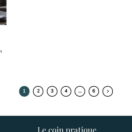
on
1
2
3
4
…
6
Le coin pratique