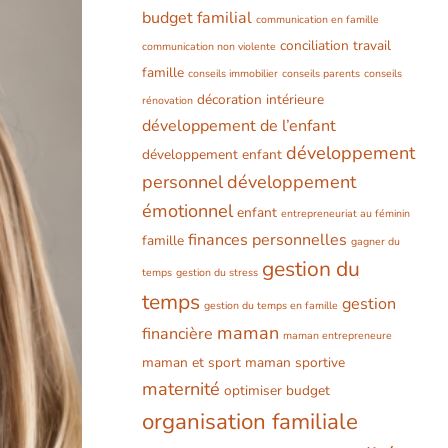
budget familial
communication en famille
conciliation travail
communication non violente
famille
conseils immobilier
conseils parents
conseils
décoration intérieure
rénovation
développement de l’enfant
développement
développement enfant
personnel
développement
émotionnel
enfant
entrepreneuriat au féminin
finances personnelles
famille
gagner du
gestion du
temps
gestion du stress
temps
gestion
gestion du temps en famille
maman
financière
maman entrepreneure
maman et sport
maman sportive
maternité
optimiser budget
organisation familiale