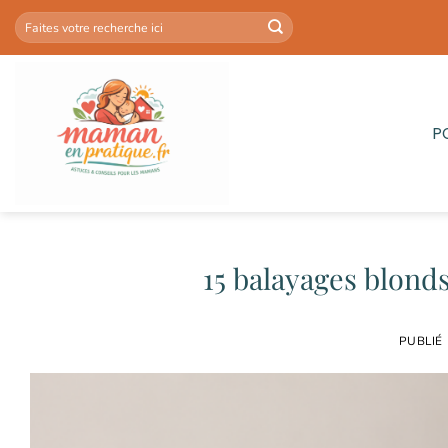
Passer
au
contenu
P
15 balayages blonds
PUBLIÉ