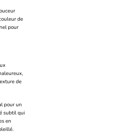
douceur
 couleur de
nnel pour
aux
haleureux,
texture de
al pour un
é subtil qui
es en
eillé.