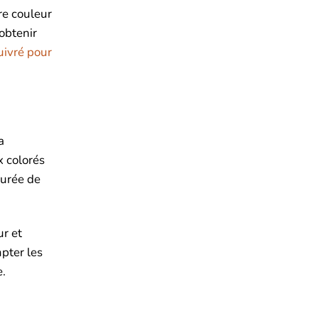
re couleur
obtenir
uivré pour
a
x colorés
durée de
ur et
mpter les
e.