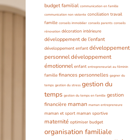
budget familial
communication en famille
conciliation travail
communication non violente
famille
conseils immobilier
conseils parents
conseils
décoration intérieure
rénovation
développement de l’enfant
développement
développement enfant
personnel
développement
émotionnel
enfant
entrepreneuriat au féminin
finances personnelles
famille
gagner du
gestion du
temps
gestion du stress
temps
gestion
gestion du temps en famille
maman
financière
maman entrepreneure
maman et sport
maman sportive
maternité
optimiser budget
organisation familiale