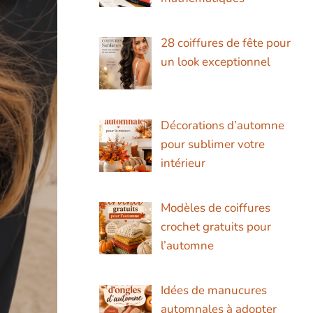
28 coiffures de fête pour
un look exceptionnel
Décorations d’automne
pour sublimer votre
intérieur
Modèles de coiffures
crochet gratuits pour
l’automne
Idées de manucures
automnales à adopter