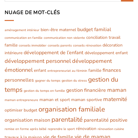
NUAGE DE MOT-CLÉS
budget familial
bien-être maternel
aménagement intérieur
conciliation travail
communication en famille
communication non violente
famille
décoration
conseils immobilier
conseils parents
conseils rénovation
développement de l’enfant
intérieure
développement enfant
développement personnel
développement
émotionnel
finances
enfant
famille
entrepreneuriat au féminin
gestion du
personnelles
gagner du temps
gestion du stress
temps
maman
gestion financière
gestion du temps en famille
maternité
maman et sport
maman sportive
maman entrepreneure
organisation familiale
optimiser budget
parentalité
organisation maison
parentalité positive
rénovation
remise en forme après bébé
reprendre le sport
rénovation cuisine
vie de maman
vie de famille
travaux à la maison