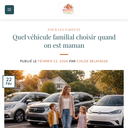
Passer
au
contenu
POUR LES PARENTS
Quel véhicule familial choisir quand
on est maman
PUBLIÉ LE
FÉVRIER 22, 2026
PAR
CHLOE DELMASSE
22
Fév