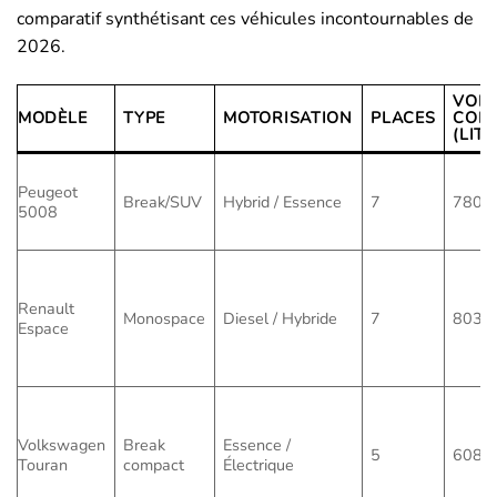
comparatif synthétisant ces véhicules incontournables de
2026.
VOL
MODÈLE
TYPE
MOTORISATION
PLACES
COFF
(LIT
Peugeot
Break/SUV
Hybrid / Essence
7
780
5008
Renault
Monospace
Diesel / Hybride
7
803
Espace
Volkswagen
Break
Essence /
5
608
Touran
compact
Électrique