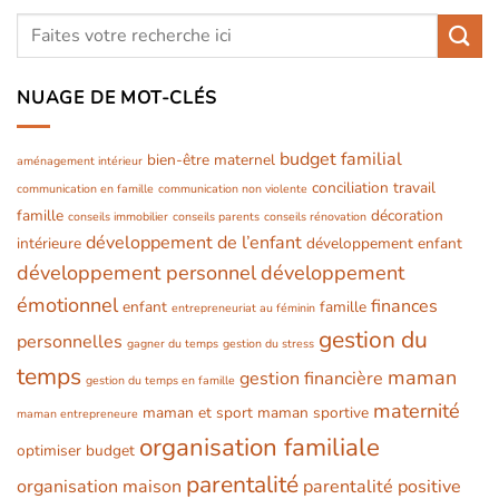
NUAGE DE MOT-CLÉS
budget familial
bien-être maternel
aménagement intérieur
conciliation travail
communication en famille
communication non violente
famille
décoration
conseils immobilier
conseils parents
conseils rénovation
développement de l’enfant
intérieure
développement enfant
développement personnel
développement
émotionnel
finances
enfant
famille
entrepreneuriat au féminin
gestion du
personnelles
gagner du temps
gestion du stress
temps
maman
gestion financière
gestion du temps en famille
maternité
maman et sport
maman sportive
maman entrepreneure
organisation familiale
optimiser budget
parentalité
organisation maison
parentalité positive