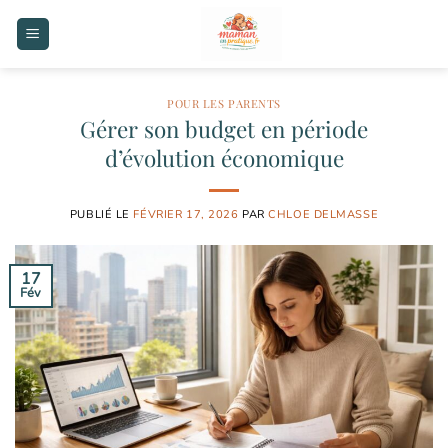
Passer
au
contenu
POUR LES PARENTS
Gérer son budget en période
d’évolution économique
PUBLIÉ LE
FÉVRIER 17, 2026
PAR
CHLOE DELMASSE
17
Fév