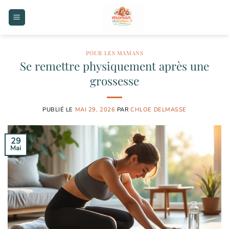
Passer
au
contenu
POUR LES MAMANS
Se remettre physiquement après une
grossesse
PUBLIÉ LE
MAI 29, 2026
PAR
CHLOE DELMASSE
29
Mai