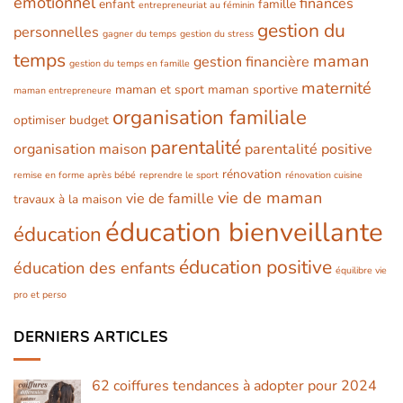
émotionnel
finances
enfant
famille
entrepreneuriat au féminin
gestion du
personnelles
gagner du temps
gestion du stress
temps
maman
gestion financière
gestion du temps en famille
maternité
maman et sport
maman sportive
maman entrepreneure
organisation familiale
optimiser budget
parentalité
organisation maison
parentalité positive
rénovation
remise en forme après bébé
reprendre le sport
rénovation cuisine
vie de maman
vie de famille
travaux à la maison
éducation bienveillante
éducation
éducation positive
éducation des enfants
équilibre vie
pro et perso
DERNIERS ARTICLES
62 coiffures tendances à adopter pour 2024