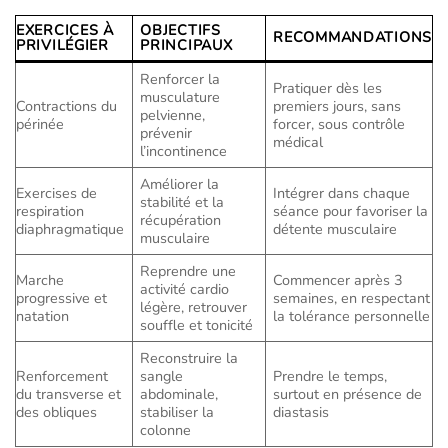
EXERCICES À
OBJECTIFS
RECOMMANDATIONS
PRIVILÉGIER
PRINCIPAUX
Renforcer la
Pratiquer dès les
musculature
Contractions du
premiers jours, sans
pelvienne,
périnée
forcer, sous contrôle
prévenir
médical
l’incontinence
Améliorer la
Exercises de
Intégrer dans chaque
stabilité et la
respiration
séance pour favoriser la
récupération
diaphragmatique
détente musculaire
musculaire
Reprendre une
Marche
Commencer après 3
activité cardio
progressive et
semaines, en respectant
légère, retrouver
natation
la tolérance personnelle
souffle et tonicité
Reconstruire la
Renforcement
sangle
Prendre le temps,
du transverse et
abdominale,
surtout en présence de
des obliques
stabiliser la
diastasis
colonne