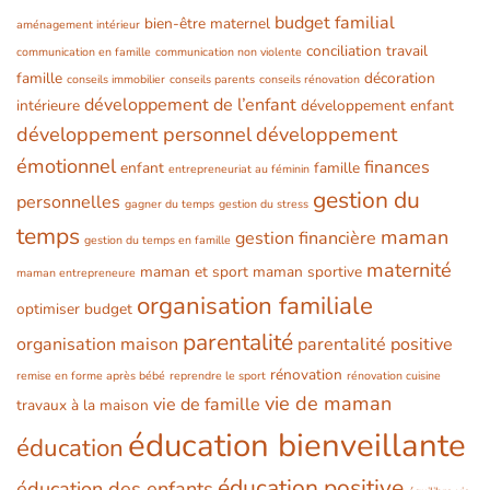
budget familial
bien-être maternel
aménagement intérieur
conciliation travail
communication en famille
communication non violente
famille
décoration
conseils immobilier
conseils parents
conseils rénovation
développement de l’enfant
intérieure
développement enfant
développement personnel
développement
émotionnel
finances
enfant
famille
entrepreneuriat au féminin
gestion du
personnelles
gagner du temps
gestion du stress
temps
maman
gestion financière
gestion du temps en famille
maternité
maman et sport
maman sportive
maman entrepreneure
organisation familiale
optimiser budget
parentalité
organisation maison
parentalité positive
rénovation
remise en forme après bébé
reprendre le sport
rénovation cuisine
vie de maman
vie de famille
travaux à la maison
éducation bienveillante
éducation
éducation positive
éducation des enfants