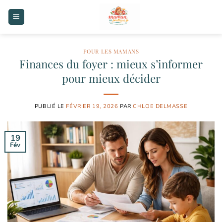
Passer
au
contenu
POUR LES MAMANS
Finances du foyer : mieux s’informer
pour mieux décider
PUBLIÉ LE
FÉVRIER 19, 2026
PAR
CHLOE DELMASSE
19
Fév