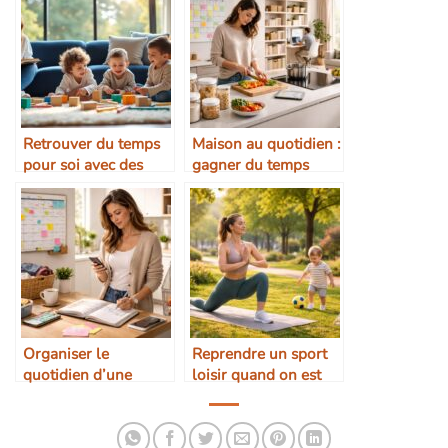
Retrouver du temps
Maison au quotidien :
pour soi avec des
gagner du temps
enfants à la maison
grâce à une meilleure
organisation
Organiser le
Reprendre un sport
quotidien d’une
loisir quand on est
maman en pratique
maman