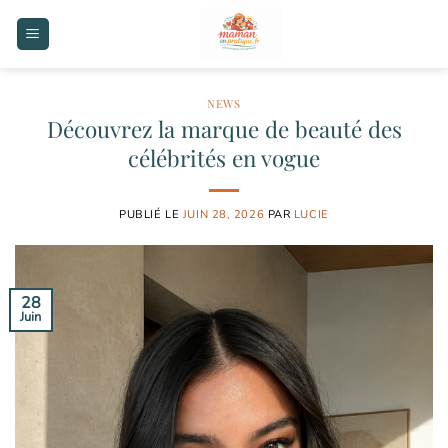
Passer
au
contenu
NEWS
Découvrez la marque de beauté des
célébrités en vogue
PUBLIÉ LE
JUIN 28, 2026
PAR
LUCIE
28
Juin