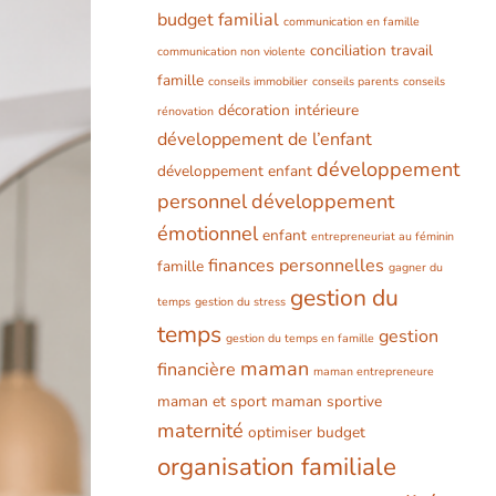
budget familial
communication en famille
conciliation travail
communication non violente
famille
conseils immobilier
conseils parents
conseils
décoration intérieure
rénovation
développement de l’enfant
développement
développement enfant
personnel
développement
émotionnel
enfant
entrepreneuriat au féminin
finances personnelles
famille
gagner du
gestion du
temps
gestion du stress
temps
gestion
gestion du temps en famille
maman
financière
maman entrepreneure
maman et sport
maman sportive
maternité
optimiser budget
organisation familiale