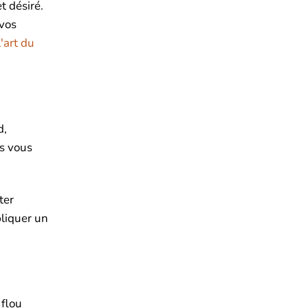
t désiré.
 vos
'art du
d,
s vous
ter
pliquer un
 flou