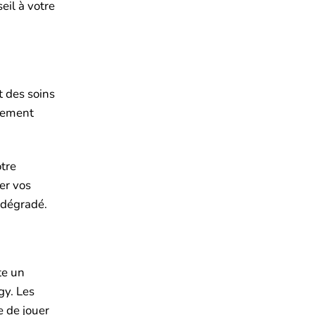
eil à votre
t des soins
èrement
otre
er vos
 dégradé.
te un
gy. Les
 de jouer