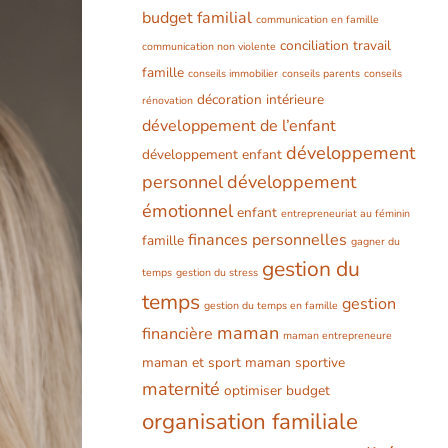
budget familial
communication en famille
conciliation travail
communication non violente
famille
conseils immobilier
conseils parents
conseils
décoration intérieure
rénovation
développement de l’enfant
développement
développement enfant
personnel
développement
émotionnel
enfant
entrepreneuriat au féminin
finances personnelles
famille
gagner du
gestion du
temps
gestion du stress
temps
gestion
gestion du temps en famille
maman
financière
maman entrepreneure
maman et sport
maman sportive
maternité
optimiser budget
organisation familiale