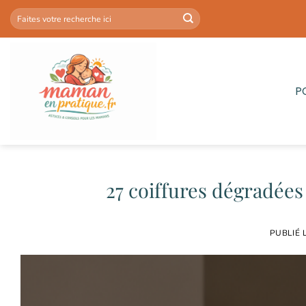
Passer
au
contenu
P
27 coiffures dégradée
PUBLIÉ 