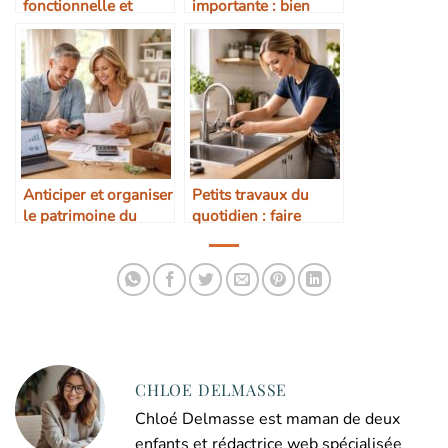
fonctionnelle et
importante : bien
durable
choisir ses
prestataires
Anticiper et organiser
Petits travaux du
le patrimoine du
quotidien : faire
foyer au quotidien
appel à un vrai pro
CHLOE DELMASSE
Chloé Delmasse est maman de deux
enfants et rédactrice web spécialisée