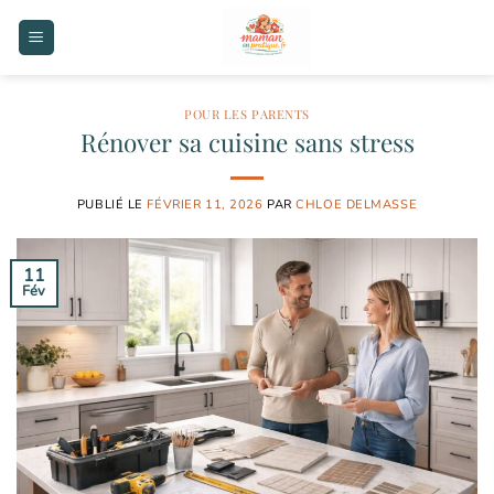
Passer
au
contenu
POUR LES PARENTS
Rénover sa cuisine sans stress
PUBLIÉ LE
FÉVRIER 11, 2026
PAR
CHLOE DELMASSE
11
Fév