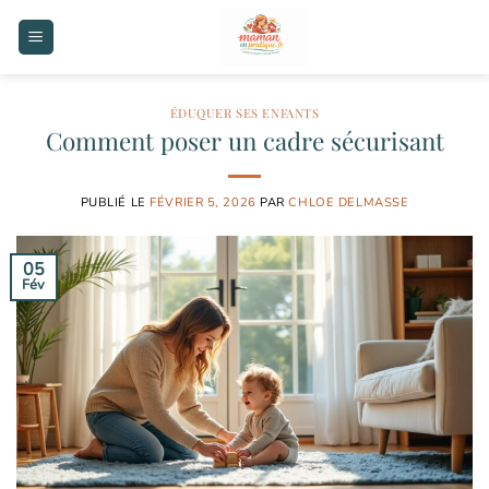
Passer
au
contenu
ÉDUQUER SES ENFANTS
Comment poser un cadre sécurisant
PUBLIÉ LE
FÉVRIER 5, 2026
PAR
CHLOE DELMASSE
05
Fév