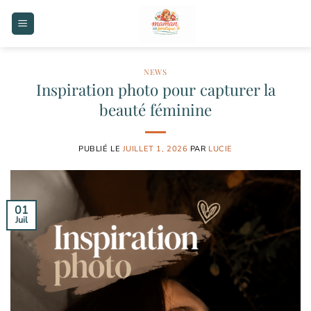
Passer
au
contenu
NEWS
Inspiration photo pour capturer la
beauté féminine
PUBLIÉ LE
JUILLET 1, 2026
PAR
LUCIE
01
Juil