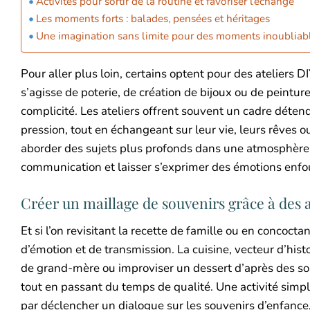
Activités pour sortir de la routine et favoriser l’échange
Les moments forts : balades, pensées et héritages
Une imagination sans limite pour des moments inoubliab
Pour aller plus loin, certains optent pour des ateliers DI
s’agisse de poterie, de création de bijoux ou de peint
complicité. Les ateliers offrent souvent un cadre détend
pression, tout en échangeant sur leur vie, leurs rêves 
aborder des sujets plus profonds dans une atmosphère l
communication et laisser s’exprimer des émotions enfo
Créer un maillage de souvenirs grâce à des a
Et si l’on revisitant la recette de famille ou en concoc
d’émotion et de transmission. La cuisine, vecteur d’histo
de grand-mère ou improviser un dessert d’après des s
tout en passant du temps de qualité. Une activité simple 
par déclencher un dialogue sur les souvenirs d’enfance, l