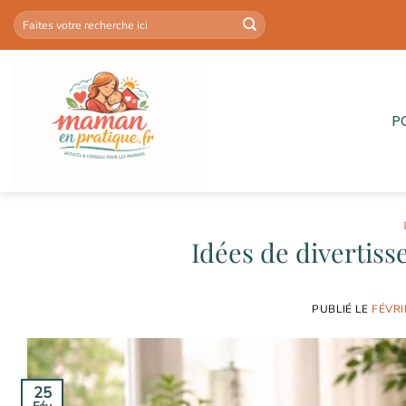
Passer
au
contenu
P
Idées de diverti
PUBLIÉ LE
FÉVRI
25