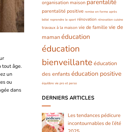
parentalité
organisation maison
parentalité positive
remise en forme après
rénovation
bébé
reprendre le sport
rénovation cuisine
vie de
vie de famille
travaux à la maison
éducation
maman
éducation
ur
bienveillante
éducation
 tout âge.
éducation positive
des enfants
nez un
tes ou
équilibre vie pro et perso
ongée dans
DERNIERS ARTICLES
Les tendances pédicure
incontournables de l’été
2025