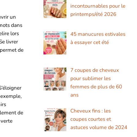
incontournables pour le
printemps/été 2026
vrir un
 mots dans
lire lors
45 manucures estivales
e livrer
à essayer cet été
t permet de
7 coupes de cheveux
pour sublimer les
femmes de plus de 60
S’éloigner
ans
r exemple,
irs
Cheveux fins : les
mplement de
coupes courtes et
uverte
astuces volume de 2024