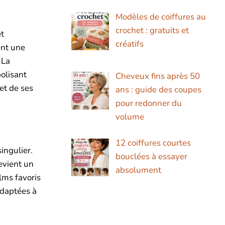
Modèles de coiffures au
crochet : gratuits et
et
créatifs
ent une
 La
bolisant
Cheveux fins après 50
et de ses
ans : guide des coupes
pour redonner du
volume
12 coiffures courtes
ingulier.
bouclées à essayer
evient un
absolument
lms favoris
adaptées à