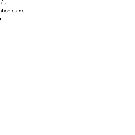
tés
ration ou de
n