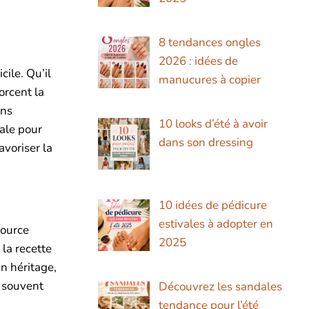
8 tendances ongles
2026 : idées de
cile. Qu’il
manucures à copier
orcent la
ans
10 looks d’été à avoir
éale pour
dans son dressing
voriser la
10 idées de pédicure
estivales à adopter en
source
2025
 la recette
n héritage,
t souvent
Découvrez les sandales
tendance pour l’été