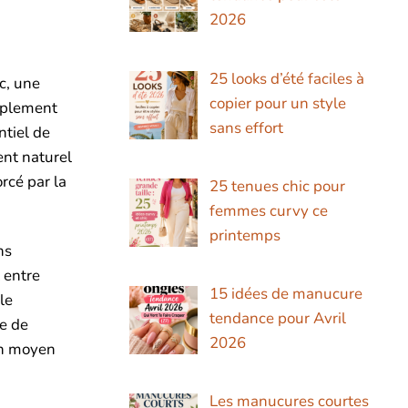
2026
25 looks d’été faciles à
c, une
copier pour un style
implement
sans effort
tiel de
ent naturel
rcé par la
25 tenues chic pour
femmes curvy ce
printemps
ns
 entre
15 idées de manucure
le
tendance pour Avril
te de
2026
un moyen
Les manucures courtes