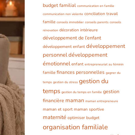
budget familial
communication en famille
conciliation travail
communication non violente
famille
conseils immobilier
conseils parents
conseils
décoration intérieure
rénovation
développement de l’enfant
développement
développement enfant
personnel
développement
émotionnel
enfant
entrepreneuriat au féminin
finances personnelles
famille
gagner du
gestion du
temps
gestion du stress
temps
gestion
gestion du temps en famille
maman
financière
maman entrepreneure
maman et sport
maman sportive
maternité
optimiser budget
organisation familiale