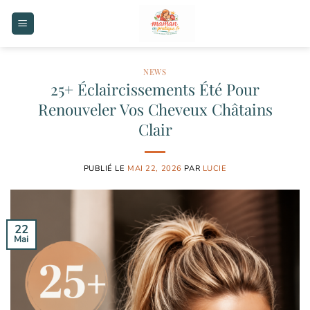
Passer
au
contenu
NEWS
25+ Éclaircissements Été Pour
Renouveler Vos Cheveux Châtains
Clair
PUBLIÉ LE
MAI 22, 2026
PAR
LUCIE
22
Mai