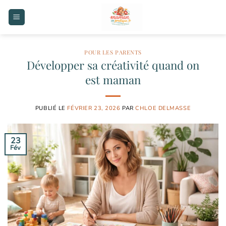
Passer
au
contenu
POUR LES PARENTS
Développer sa créativité quand on
est maman
PUBLIÉ LE
FÉVRIER 23, 2026
PAR
CHLOE DELMASSE
23
Fév