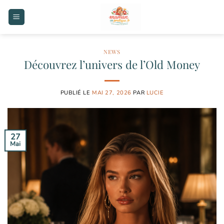
Passer
au
contenu
NEWS
Découvrez l’univers de l’Old Money
PUBLIÉ LE
MAI 27, 2026
PAR
LUCIE
27
Mai