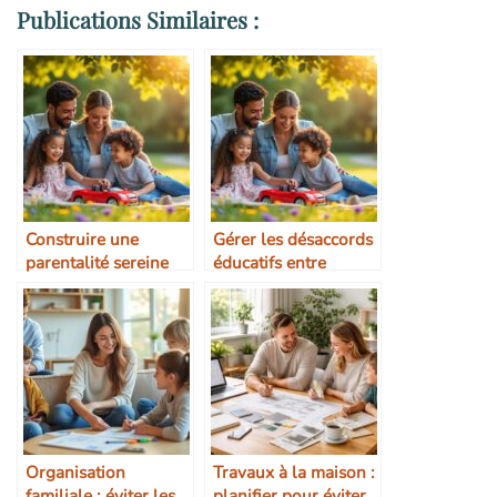
Publications Similaires :
Construire une
Gérer les désaccords
parentalité sereine
éducatifs entre
parents
Organisation
Travaux à la maison :
familiale : éviter les
planifier pour éviter