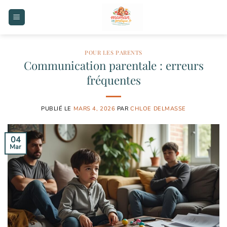
Passer
au
contenu
POUR LES PARENTS
Communication parentale : erreurs
fréquentes
PUBLIÉ LE
MARS 4, 2026
PAR
CHLOE DELMASSE
04
Mar