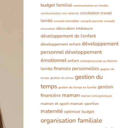
budget familial
communication en famille
conciliation travail
communication non violente
famille
conseils immobilier
conseils parents
conseils
décoration intérieure
rénovation
développement de l’enfant
développement
développement enfant
personnel
développement
émotionnel
enfant
entrepreneuriat au féminin
finances personnelles
famille
gagner du
gestion du
temps
gestion du stress
temps
gestion
gestion du temps en famille
maman
financière
maman entrepreneure
maman et sport
maman sportive
maternité
optimiser budget
organisation familiale