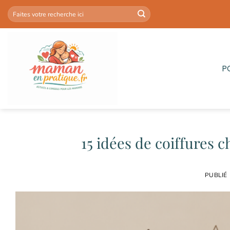
Passer
au
contenu
P
15 idées de coiffures c
PUBLIÉ