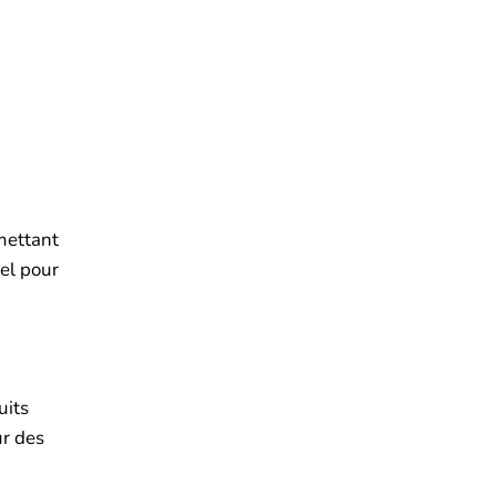
mettant
iel pour
uits
ur des