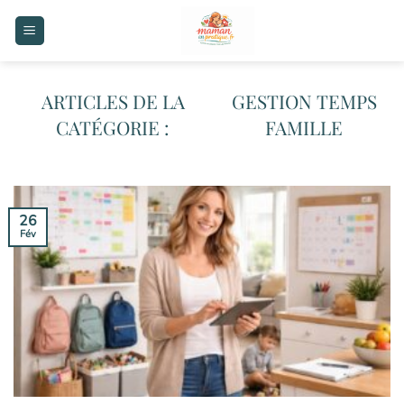
Passer
au
contenu
GESTION TEMPS
FAMILLE
26
Fév