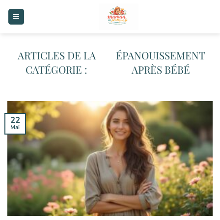
Passer
au
contenu
ÉPANOUISSEMENT
APRÈS BÉBÉ
22
Mai