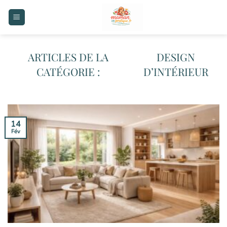
Passer
au
contenu
DESIGN
D’INTÉRIEUR
14
Fév