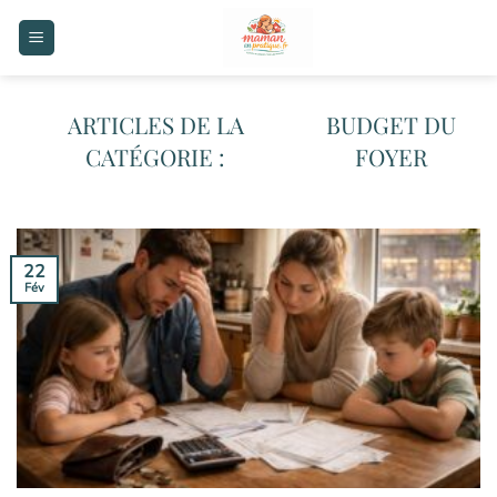
Passer
au
contenu
BUDGET DU
FOYER
22
Fév